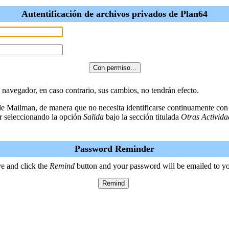
Autentificación de archivos privados de Plan64
u navegador, en caso contrario, sus cambios, no tendrán efecto.
 de Mailman, de manera que no necesita identificarse continuamente con
r seleccionando la opción
Salida
bajo la sección titulada
Otras Activida
Password Reminder
e and click the
Remind
button and your password will be emailed to y