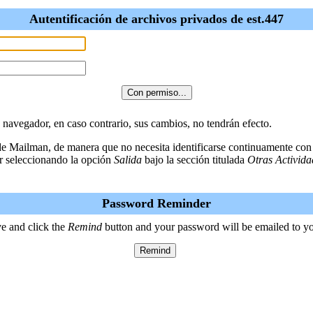
Autentificación de archivos privados de est.447
u navegador, en caso contrario, sus cambios, no tendrán efecto.
 de Mailman, de manera que no necesita identificarse continuamente con
r seleccionando la opción
Salida
bajo la sección titulada
Otras Activida
Password Reminder
e and click the
Remind
button and your password will be emailed to y