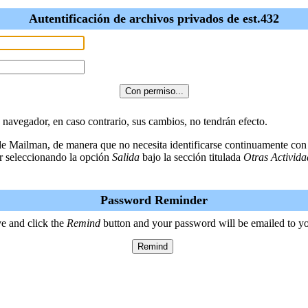
Autentificación de archivos privados de est.432
u navegador, en caso contrario, sus cambios, no tendrán efecto.
 de Mailman, de manera que no necesita identificarse continuamente con
r seleccionando la opción
Salida
bajo la sección titulada
Otras Activida
Password Reminder
e and click the
Remind
button and your password will be emailed to y